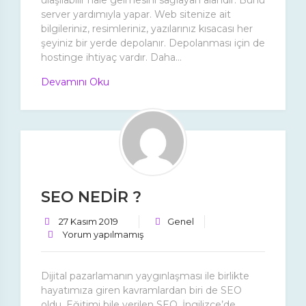
ulaşılabilir hale gelmesini sağlayan alandır. Bunu
server yardımıyla yapar. Web sitenize ait
bilgileriniz, resimleriniz, yazılarınız kısacası her
şeyiniz bir yerde depolanır. Depolanması için de
hostinge ihtiyaç vardır. Daha...
Devamını Oku
SEO NEDİR ?
27 Kasım 2019
Genel
Yorum yapılmamış
Dijital pazarlamanın yaygınlaşması ile birlikte
hayatımıza giren kavramlardan biri de SEO
oldu. Eğitimi bile verilen SEO, İngilizce’de