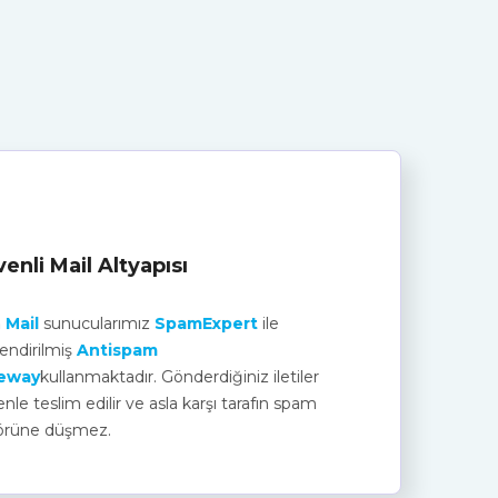
enli Mail Altyapısı
m
Mail
sunucularımız
SpamExpert
ile
endirilmiş
Antispam
eway
kullanmaktadır. Gönderdiğiniz iletiler
nle teslim edilir ve asla karşı tarafın spam
örüne düşmez.