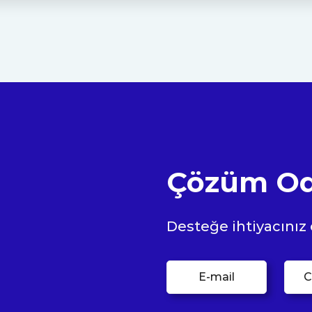
Çözüm Oda
Desteğe ihtiyacınız
E-mail
C