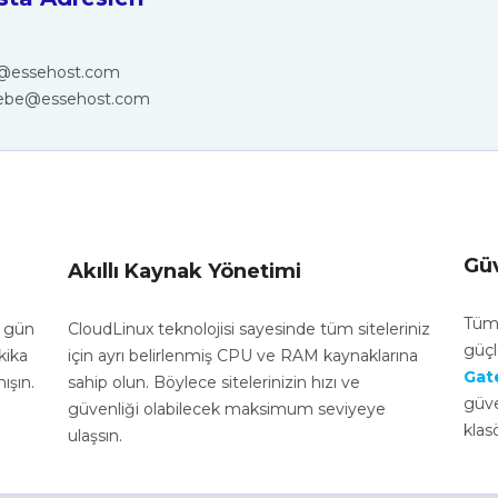
@essehost.com
ebe@essehost.com
Güv
Akıllı Kaynak Yönetimi
Tü
7 gün
CloudLinux teknolojisi sayesinde tüm siteleriniz
güçl
kika
için ayrı belirlenmiş CPU ve RAM kaynaklarına
Gat
nışın.
sahip olun. Böylece sitelerinizin hızı ve
güve
güvenliği olabilecek maksimum seviyeye
klas
ulaşsın.