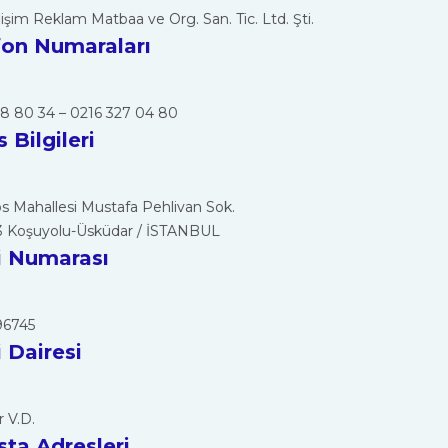
lişim Reklam Matbaa ve Org. San. Tic. Ltd. Şti.
fon Numaraları
8 80 34 – 0216 327 04 80
 Bilgileri
s Mahallesi Mustafa Pehlivan Sok.
3 Koşuyolu-Üsküdar / İSTANBUL
i Numarası
6745
 Dairesi
 V.D.
sta Adresleri