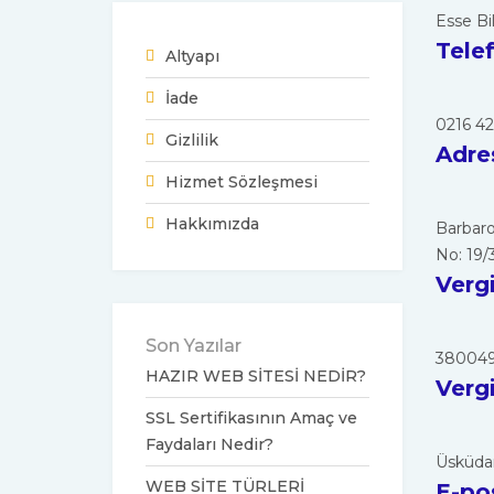
Esse Bi
Tele
Altyapı
İade
0216 42
Gizlilik
Adres
Hizmet Sözleşmesi
Hakkımızda
Barbaro
No: 19/
Verg
Son Yazılar
380049
HAZIR WEB SİTESİ NEDİR?
Vergi
SSL Sertifikasının Amaç ve
Faydaları Nedir?
Üsküdar
WEB SİTE TÜRLERİ
E-po