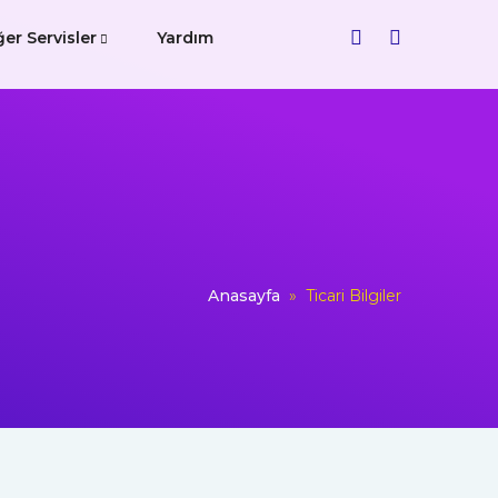
ğer Servisler
Yardım
Anasayfa
»
Ticari Bilgiler