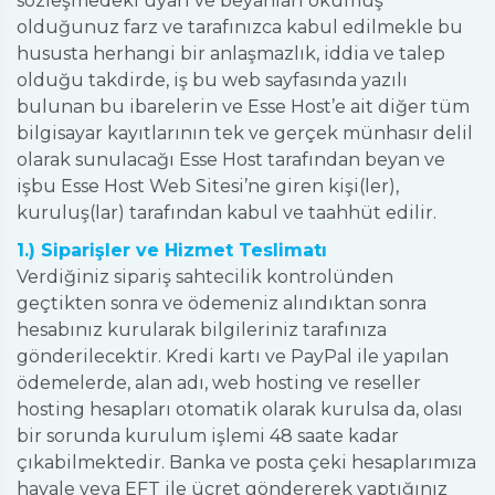
sözleşmedeki uyarı ve beyanları okumuş
olduğunuz farz ve tarafınızca kabul edilmekle bu
hususta herhangi bir anlaşmazlık, iddia ve talep
olduğu takdirde, iş bu web sayfasında yazılı
bulunan bu ibarelerin ve Esse Host’e ait diğer tüm
bilgisayar kayıtlarının tek ve gerçek münhasır delil
olarak sunulacağı Esse Host tarafından beyan ve
işbu Esse Host Web Sitesi’ne giren kişi(ler),
kuruluş(lar) tarafından kabul ve taahhüt edilir.
1.) Siparişler ve Hizmet Teslimatı
Verdiğiniz sipariş sahtecilik kontrolünden
geçtikten sonra ve ödemeniz alındıktan sonra
hesabınız kurularak bilgileriniz tarafınıza
gönderilecektir. Kredi kartı ve PayPal ile yapılan
ödemelerde, alan adı, web hosting ve reseller
hosting hesapları otomatik olarak kurulsa da, olası
bir sorunda kurulum işlemi 48 saate kadar
çıkabilmektedir. Banka ve posta çeki hesaplarımıza
havale veya EFT ile ücret göndererek yaptığınız