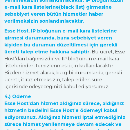
verilmeksizin sonlandırılacaktır. IP bloğumuzun
e-mail kara listelerine(black list) girmesine
sebebiyet veren bütün hizmetler haber
verilmeksizin sonlandırılacaktır.
Esse Host, IP bloğunun e-mail kara listelerine
girmesi durumunda, buna sebebiyet veren
kişiden bu durumun düzeltilmesi için gerekli
ücreti talep etme hakkına sahiptir.
Bu ücret, Esse
Host’dan bağımsızdır ve IP bloğunun e-mail kara
listelerinden temizlenmesi için kullanılacaktır.
Bizden hizmet alarak, bu gibi durumlarda, gerekli
ücreti, itiraz etmeksizin, talep edilen süre
içerisinde ödeyeceğinizi kabul ediyorsunuz.
4.) Ödeme
Esse Host’dan hizmet aldığınız sürece, aldığınız
hizmetin bedelini Esse Host’e ödemeyi kabul
ediyorsunuz. Aldığınız hizmeti iptal etmediğiniz
sürece hizmet yenilenmeye devam edecek ve