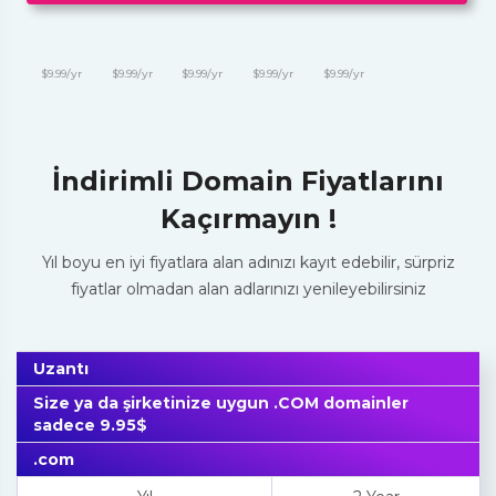
$9.99/yr
$9.99/yr
$9.99/yr
$9.99/yr
$9.99/yr
İndirimli Domain Fiyatlarını
Kaçırmayın !
Yıl boyu en iyi fiyatlara alan adınızı kayıt edebilir, sürpriz
fiyatlar olmadan alan adlarınızı yenileyebilirsiniz
Uzantı
Size ya da şirketinize uygun .COM domainler
sadece 9.95$
.com