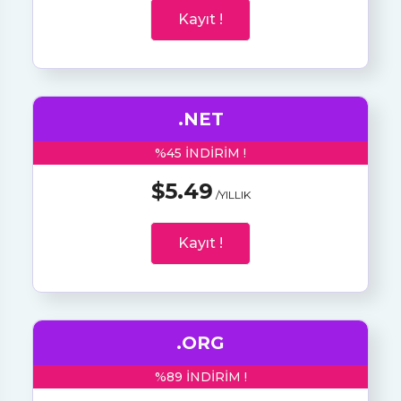
Kayıt !
.NET
%45 INDIRIM !
$5.49
/YILLIK
Kayıt !
.ORG
%89 INDIRIM !