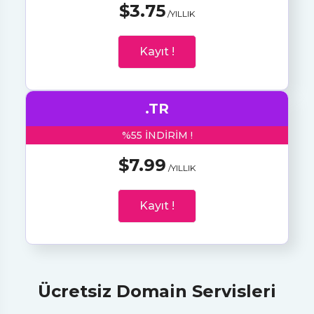
$3.75
/YILLIK
Kayıt !
.TR
%55 INDIRIM !
$7.99
/YILLIK
Kayıt !
Ücretsiz Domain Servisleri