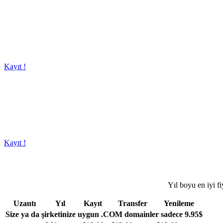
Kayıt !
Kayıt !
Yıl boyu en iyi fi
Uzantı
Yıl
Kayıt
Transfer
Yenileme
Size ya da şirketinize uygun .COM domainler sadece 9.95$