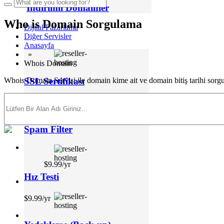
İndirimli Domainler
Who is Domain Sorgulama
Dijital Pazarlama
Diğer Servisler
Anasayfa
»
Whois Domain
Whois Domain Servisi ile domain kime ait ve domain bitiş tarihi sorg
SSL Sertifikası
Spam Filter
$9.99/yr
Hız Testi
$9.99/yr