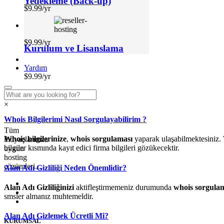
Yedekleme (Back-up)
$9.99/yr
$9.99/yr
Kurulum ve Lisanslama
Yardım
$9.99/yr
×
Whois Bilgilerimi Nasıl Sorgulayabilirim ?
Tüm
Whois bilgilerinize
,
whois sorgulaması
yaparak ulaşabilmektesiniz.
ihtiyaçlarınıza
bilgiler kısmında kayıt edici firma bilgileri gözükecektir.
uygun
hosting
çözümleri...
Alan Adı Gizliliği Neden Önemlidir?
Alan Adı Gizliliğinizi
aktifleştirmemeniz durumunda
whois sorgula
smsler almanız muhtemeldir.
Alan Adı Gizlemek Ücretli Mi?
KURUMSAL