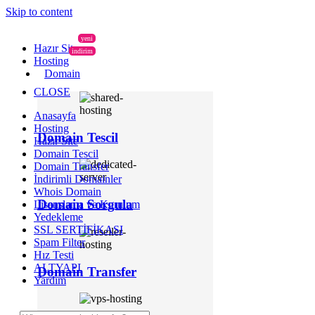
Skip to content
yeni
Hazır Site
indirim
Hosting
Domain
CLOSE
Anasayfa
Hosting
Domain Tescil
Hazır Site
Domain Tescil
Domain Transfer
İndirimli Domainler
Whois Domain
Domain Sorgula
Lisanslama ve Kurulum
Yedekleme
SSL SERTİFİKASI
Spam Filter
Hız Testi
ALTYAPI
Domain Transfer
Yardım