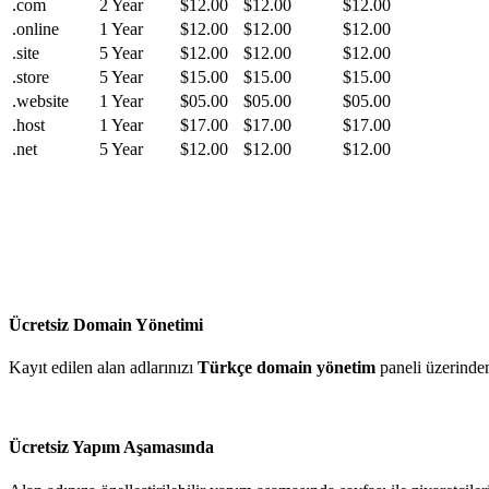
.com
2 Year
$12.00
$12.00
$12.00
.online
1 Year
$12.00
$12.00
$12.00
.site
5 Year
$12.00
$12.00
$12.00
.store
5 Year
$15.00
$15.00
$15.00
.website
1 Year
$05.00
$05.00
$05.00
.host
1 Year
$17.00
$17.00
$17.00
.net
5 Year
$12.00
$12.00
$12.00
Ücretsiz Domain Yönetimi
Kayıt edilen alan adlarınızı
Türkçe domain yönetim
paneli üzerinden
Ücretsiz Yapım Aşamasında