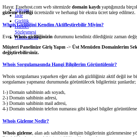
Hayır. Essehost.com web sitemizde
domain kaydı
yaptığınızda birç
Altyapı
gizleme özelliği
ücretsizdir ve herhangi bir ekstra ücret talep edilmez.
İade
Gizlilik
Whois Gizliliğini Kendim Aktifleştirebilir Miyim?
Hizmet
Sözleşmesi
Evet.
Whois gizliliğinizin
durumunu kendiniz dilediğiniz zaman değişt
Hakkımızda
Müşteri Panelinize Giriş Yapın
->
Üst Menüden Domainlerim Sek
değiştirebilirsiniz.
Whois Sorgulamasında Hangi Bilgilerim Görüntülenir?
Whois sorgulaması yaparken eğer alan adı gizliliğiniz aktif değil ise bi
sorgulaması yapmanız durumunda görüntülecek bilgileriniz şunlardır;
1-) Domain sahibinin adı soyadı,
2-) Domain sahibinin adresi,
3-) Domain sahibinin mail adresi,
4-) Domain sahibinin telefon numarası gibi kişisel bilgiler görüntülene
Whois Gizleme Nedir?
Whois gizleme
, alan adı sahibinin iletişim bilgilerinin gizlenmesine 