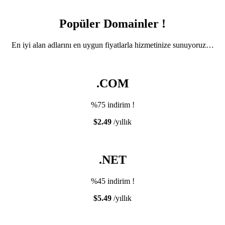
Popüler Domainler !
En iyi alan adlarını en uygun fiyatlarla hizmetinize sunuyoruz…
.COM
%75 indirim !
$2.49
/yıllık
.NET
%45 indirim !
$5.49
/yıllık