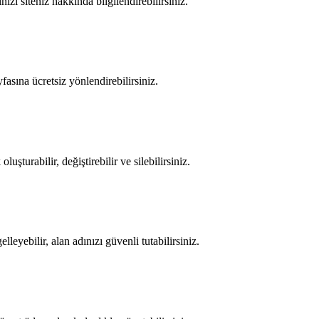
nizi siteniz hakkında bilgilendirebilirsiniz.
yfasına ücretsiz yönlendirebilirsiniz.
şturabilir, değiştirebilir ve silebilirsiniz.
lleyebilir, alan adınızı güvenli tutabilirsiniz.