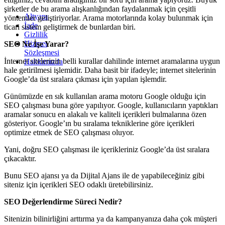
şirketler de bu arama alışkanlığından faydalanmak için çeşitli
Altyapı
yöntemler geliştiriyorlar. Arama motorlarında kolay bulunmak için
İade
ticari sistem geliştirmek de bunlardan biri.
Gizlilik
Hizmet
SEO Ne İşe Yarar?
Sözleşmesi
İnternet sitelerinin belli kurallar dahilinde internet aramalarına uygun
Hakkımızda
hale getirilmesi işlemidir. Daha basit bir ifadeyle; internet sitelerinin
Google’da üst sıralara çıkması için yapılan işlemdir.
Günümüzde en sık kullanılan arama motoru Google olduğu için
SEO çalışması buna göre yapılıyor. Google, kullanıcıların yaptıkları
aramalar sonucu en alakalı ve kaliteli içerikleri bulmalarına özen
gösteriyor. Google’ın bu sıralama tekniklerine göre içerikleri
optimize etmek de SEO çalışması oluyor.
Yani, doğru SEO çalışması ile içerikleriniz Google’da üst sıralara
çıkacaktır.
Bunu SEO ajansı ya da Dijital Ajans ile de yapabileceğiniz gibi
siteniz için içerikleri SEO odaklı üretebilirsiniz.
SEO Değerlendirme Süreci Nedir?
Sitenizin bilinirliğini arttırma ya da kampanyanıza daha çok müşteri