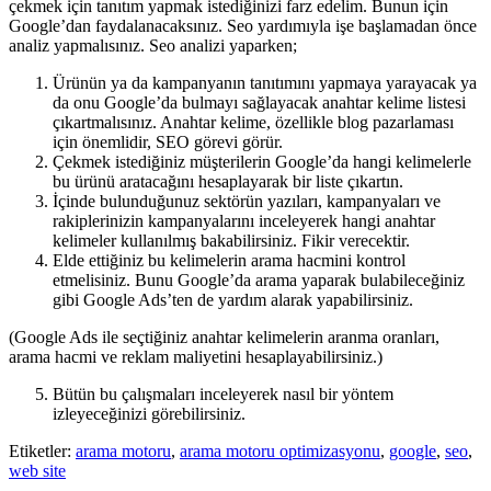
çekmek için tanıtım yapmak istediğinizi farz edelim. Bunun için
Google’dan faydalanacaksınız. Seo yardımıyla işe başlamadan önce
analiz yapmalısınız. Seo analizi yaparken;
Ürünün ya da kampanyanın tanıtımını yapmaya yarayacak ya
da onu Google’da bulmayı sağlayacak anahtar kelime listesi
çıkartmalısınız. Anahtar kelime, özellikle blog pazarlaması
için önemlidir, SEO görevi görür.
Çekmek istediğiniz müşterilerin Google’da hangi kelimelerle
bu ürünü aratacağını hesaplayarak bir liste çıkartın.
İçinde bulunduğunuz sektörün yazıları, kampanyaları ve
rakiplerinizin kampanyalarını inceleyerek hangi anahtar
kelimeler kullanılmış bakabilirsiniz. Fikir verecektir.
Elde ettiğiniz bu kelimelerin arama hacmini kontrol
etmelisiniz. Bunu Google’da arama yaparak bulabileceğiniz
gibi Google Ads’ten de yardım alarak yapabilirsiniz.
(Google Ads ile seçtiğiniz anahtar kelimelerin aranma oranları,
arama hacmi ve reklam maliyetini hesaplayabilirsiniz.)
Bütün bu çalışmaları inceleyerek nasıl bir yöntem
izleyeceğinizi görebilirsiniz.
Etiketler:
arama motoru
,
arama motoru optimizasyonu
,
google
,
seo
,
web site