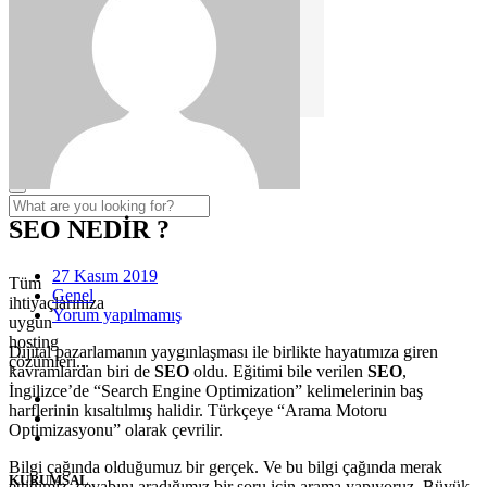
Yedekleme (Back-up)
Kurulum ve Lisanslama
Yardım
SEO NEDİR ?
×
27 Kasım 2019
Tüm
Genel
ihtiyaçlarınıza
Yorum yapılmamış
uygun
hosting
Dijital pazarlamanın yaygınlaşması ile birlikte hayatımıza giren
çözümleri...
kavramlardan biri de
SEO
oldu. Eğitimi bile verilen
SEO
,
İngilizce’de “Search Engine Optimization” kelimelerinin baş
harflerinin kısaltılmış halidir. Türkçeye “Arama Motoru
Optimizasyonu” olarak çevrilir.
Bilgi çağında olduğumuz bir gerçek. Ve bu bilgi çağında merak
KURUMSAL
ettiğimiz, cevabını aradığımız bir soru için arama yapıyoruz. Büyük