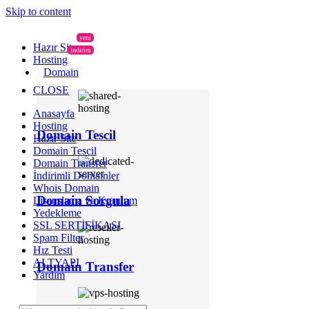
Skip to content
yeni
Hazır Site
indirim
Hosting
Domain
CLOSE
Anasayfa
Hosting
Domain Tescil
Hazır Site
Domain Tescil
Domain Transfer
İndirimli Domainler
Whois Domain
Domain Sorgula
Lisanslama ve Kurulum
Yedekleme
SSL SERTİFİKASI
Spam Filter
Hız Testi
ALTYAPI
Domain Transfer
Yardım