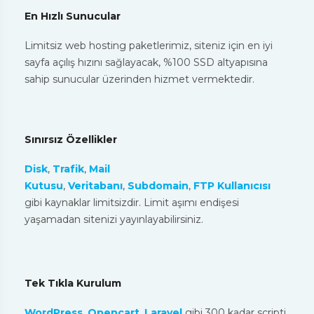
En Hızlı Sunucular
Limitsiz web hosting paketlerimiz, siteniz için en iyi
sayfa açılış hızını sağlayacak, %100 SSD altyapısına
sahip sunucular üzerinden hizmet vermektedir.
Sınırsız Özellikler
Disk
,
Trafik
,
Mail
Kutusu
,
Veritabanı
,
Subdomain
,
FTP Kullanıcısı
gibi kaynaklar limitsizdir. Limit aşımı endişesi
yaşamadan sitenizi yayınlayabilirsiniz.
Tek Tıkla Kurulum
WordPress
,
Opencart
,
Laravel
gibi 300 kadar scripti