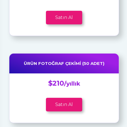
Satın Al
ÜRÜN FOTOĞRAF ÇEKIMI (50 ADET)
$210
/yıllık
Satın Al