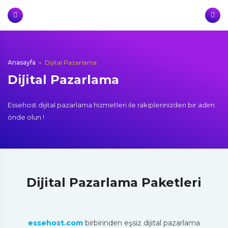
Skip
to
content
Anasayfa
»
Dijital Pazarlama
Dijital Pazarlama
Essehost dijital pazarlama hizmetleri ile rakiplerinizden bir adım
önde olun !
Dijital Pazarlama Paketleri
essehost.com
birbirinden eşsiz dijital pazarlama