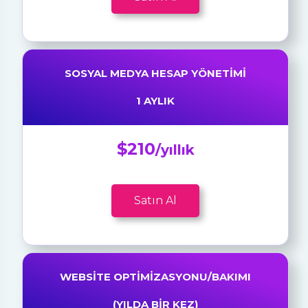
SOSYAL MEDYA HESAP YÖNETIMI
1 AYLIK
$210
/yıllık
Satın Al
WEBSITE OPTIMIZASYONU/BAKIMI
(YILDA BIR KEZ)