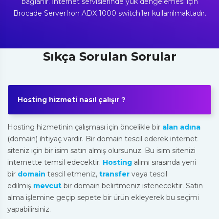
bağlanır. İnternet servislerinde yük dengelemesi için
Brocade ServerIron ADX 1000 switch’ler kullanılmaktadır.
Sıkça Sorulan Sorular
Hosting hizmeti nasıl çalışır ?
Hosting hizmetinin çalışması için öncelikle bir
alan adına
(domain) ihtiyaç vardır. Bir domain tescil ederek internet
siteniz için bir isim satın almış olursunuz. Bu isim sitenizi
internette temsil edecektir.
Hosting
alımı sırasında yeni
bir
domain
tescil etmeniz,
transfer
veya tescil
edilmiş
mevcut
bir domain belirtmeniz istenecektir. Satın
alma işlemine geçip sepete bir ürün ekleyerek bu seçimi
yapabilirsiniz.