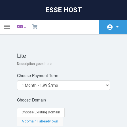
ESSE HOST
Toggle
navigation
Головна
Lite
Store
Description goes here...
Сповіщення
Choose Payment Term
База знань
Статус мережі
Choose Domain
Зв'язок з нами
Choose Existing Domain
A domain I already own