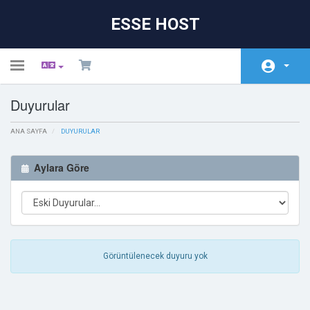
ESSE HOST
Toggle
navigation
Duyurular
Ana Sayfa
ANA SAYFA
Eğitim Kataloğu
DUYURULAR
Duyurular
Aylara Göre
Bilgi Bankası
Sunucu/Ağ Durumu
İletişim
Görüntülenecek duyuru yok